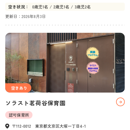
空き状況：
0
歳児
1名
2
歳児
1名
3
歳児
2名
更新日：
2026年8月3日
空きあり
ソラスト茗荷谷保育園
認可保育所
〒112-0012　東京都文京区大塚一丁目4-1