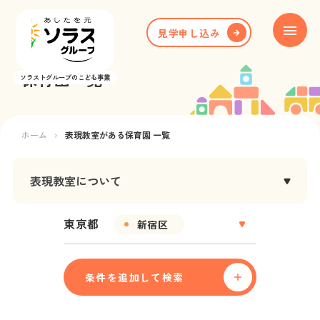
見学申し込み
保育園一覧
ソラストグループのこども事業
ホーム
ブランド紹介
ホーム
表現教室がある保育園 一覧
保育園一覧
表現教室
について
お知らせ
専門講師を迎え２～５歳児までの４年間プログラム教育
東京都
新宿区
を体験します。言語力、社会性を身に付けるのに最も有
お役立ち情報
効とされる母語と絵本を用いて、「聴く・模倣する・伝
える・思考する・表現する」体験を繰り返し、コミュニ
条件を追加して検索
新卒採用
ケーションの源となる「こころ」を育みます。