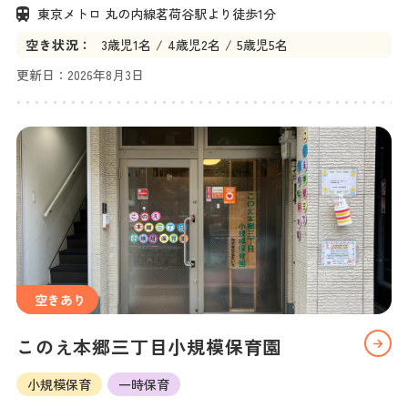
東京メトロ 丸の内線茗荷谷駅より徒歩1分
空き状況：
3
歳児
1名
4
歳児
2名
5
歳児
5名
更新日：
2026年8月3日
空きあり
このえ本郷三丁目小規模保育園
小規模保育
一時保育