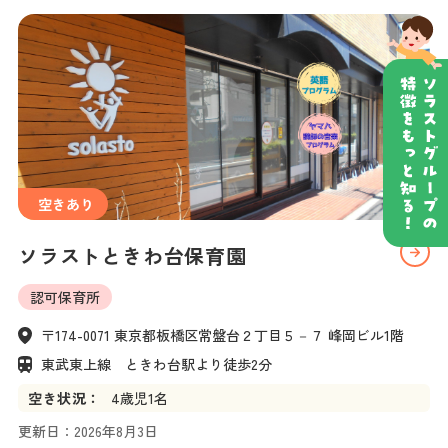
空きあり
ソラストときわ台保育園
認可保育所
〒174-0071 東京都板橋区常盤台２丁目５－７ 峰岡ビル1階
東武東上線　ときわ台駅より徒歩2分
空き状況：
4
歳児
1名
更新日：
2026年8月3日