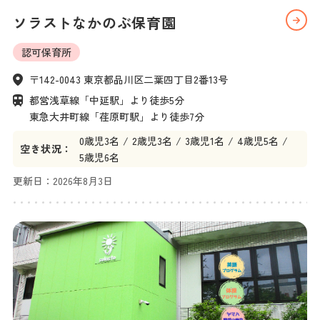
ソラストなかのぶ保育園
認可保育所
〒142-0043 東京都品川区二葉四丁目2番13号
都営浅草線「中延駅」より徒歩5分

東急大井町線「荏原町駅」より徒歩7分
0
歳児
3名
2
歳児
3名
3
歳児
1名
4
歳児
5名
空き状況：
5
歳児
6名
更新日：
2026年8月3日