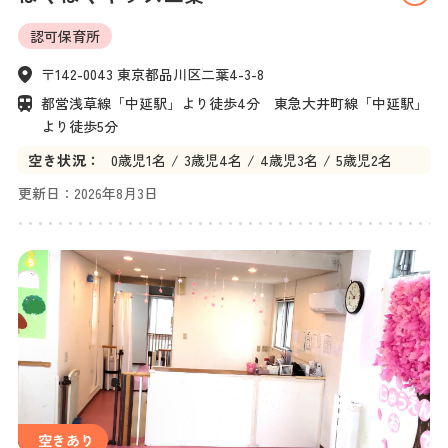
認可保育所
〒142-0043 東京都品川区二葉4-3-8
都営浅草線「中延駅」より徒歩4分　東急大井町線「中延駅」
より徒歩5分
空き状況：
0
歳児
1名
3
歳児
4名
4
歳児
3名
5
歳児
2名
更新日：
2026年8月3日
空きあり