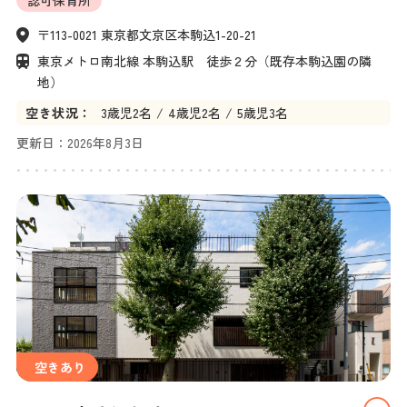
〒113-0021 東京都文京区本駒込1-20-21
東京メトロ南北線 本駒込駅　徒歩２分（既存本駒込園の隣
地）
空き状況：
3
歳児
2名
4
歳児
2名
5
歳児
3名
更新日：
2026年8月3日
空きあり