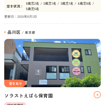
0
歳児
2名
2
歳児
1名
3
歳児
1名
4
歳児
8名
空き状況：
5
歳児
5名
更新日：
2026年8月3日
品川区
/
東京都
空きあり
ソラストえばら保育園