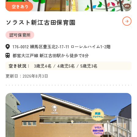
空きあり
ソラスト新江古田保育園
認可保育所
176-0012 練馬区豊玉北2-17-11 ローレルハイム1･2階
都営大江戸線 新江古田駅から徒歩で8分
空き状況：
3
歳児
4名
4
歳児
5名
5
歳児
3名
更新日：
2026年8月3日