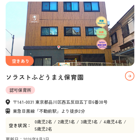
空きあり
ソラストふどうまえ保育園 
認可保育所
〒141-0031 東京都品川区西五反田五丁目6番38号
東急目黒線「不動前駅」より徒歩2分
0
歳児
2名
2
歳児
1名
3
歳児
1名
4
歳児
4名
空き状況：
5
歳児
2名
更新日：
2026年8月3日