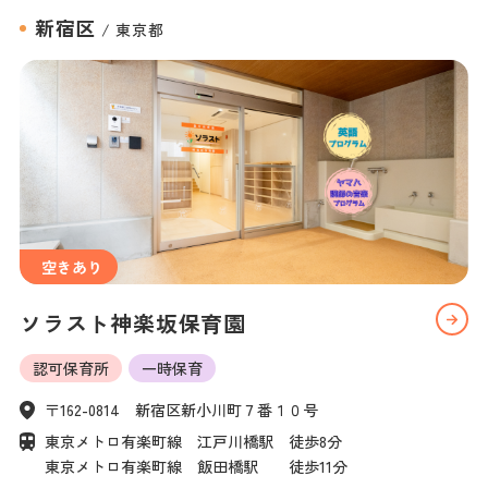
中途採用
新宿区
/
東京都
保育園を探す
見学申し込み
空きあり
ソラスト神楽坂保育園
認可保育所
一時保育
〒162-0814　新宿区新小川町７番１０号　
東京メトロ有楽町線　江戸川橋駅　徒歩8分

東京メトロ有楽町線　飯田橋駅　　徒歩11分