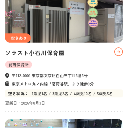
空きあり
ソラスト小石川保育園
認可保育所
〒112-0001 東京都文京区白山三丁目3番3号
東京メトロ丸ノ内線「茗荷谷駅」より徒歩9分
空き状況：
1
歳児
1名
3
歳児
2名
4
歳児
10名
5
歳児
5名
更新日：
2026年8月3日