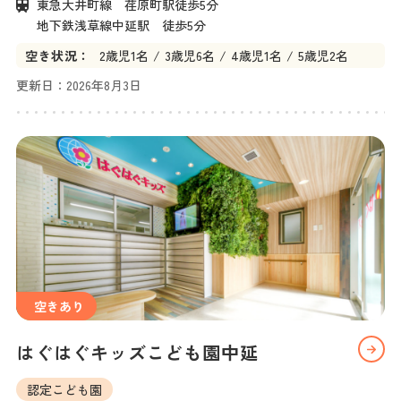
東急大井町線　荏原町駅徒歩5分

地下鉄浅草線中延駅　徒歩5分
空き状況：
2
歳児
1名
3
歳児
6名
4
歳児
1名
5
歳児
2名
更新日：
2026年8月3日
空きあり
はぐはぐキッズこども園中延
認定こども園