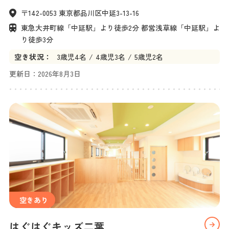
〒142-0053 東京都品川区中延3-13-16
東急大井町線「中延駅」より徒歩2分 都営浅草線「中延駅」よ
り徒歩3分
空き状況：
3
歳児
4名
4
歳児
3名
5
歳児
2名
更新日：
2026年8月3日
空きあり
はぐはぐキッズ二葉