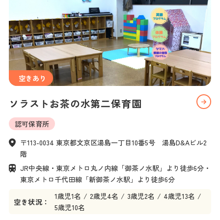
空きあり
ソラストお茶の水第二保育園
認可保育所
〒113-0034 東京都文京区湯島一丁目10番5号　湯島D&Aビル2
階
JR中央線・東京メトロ丸ノ内線「御茶ノ水駅」より徒歩6分・
東京メトロ千代田線「新御茶ノ水駅」より徒歩6分
1
歳児
1名
2
歳児
4名
3
歳児
2名
4
歳児
13名
空き状況：
5
歳児
10名