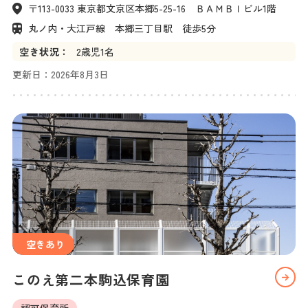
〒113-0033 東京都文京区本郷5-25-16　ＢＡＭＢＩビル1階
丸ノ内・大江戸線　本郷三丁目駅　徒歩5分
空き状況：
2
歳児
1名
更新日：
2026年8月3日
空きあり
このえ第二本駒込保育園
認可保育所