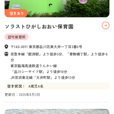
空きあり
ソラストひがしおおい保育園
認可保育所
〒140-0011 東京都品川区東大井一丁目3番6号
京急本線「鮫洲駅」より徒歩3分、「青物横丁駅」より徒歩６
分

東京臨海高速鉄道りんかい線

「品川シーサイド駅」より徒歩10分

JR京浜東北線「大井町駅」より徒歩13分
空き状況：
4
歳児
4名
更新日：
2026年8月3日