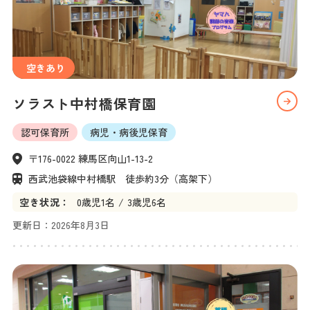
空きあり
ソラスト中村橋保育園
認可保育所
病児・病後児保育
〒176-0022 練馬区向山1-13-2
西武池袋線中村橋駅　徒歩約3分（高架下）
空き状況：
0
歳児
1名
3
歳児
6名
更新日：
2026年8月3日