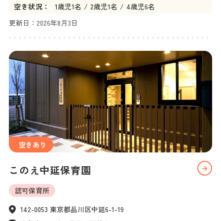
空き状況：
1
歳児
1名
2
歳児
1名
4
歳児
6名
更新日：
2026年8月3日
空きあり
このえ中延保育園
認可保育所
142-0053 東京都品川区中延6-1-19