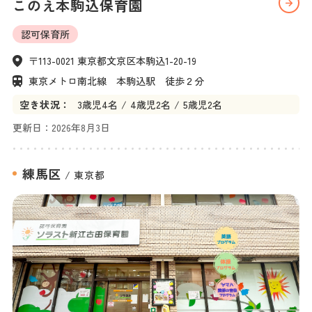
このえ本駒込保育園
認可保育所
〒113-0021 東京都文京区本駒込1-20-19
東京メトロ南北線　本駒込駅　徒歩２分
空き状況：
3
歳児
4名
4
歳児
2名
5
歳児
2名
更新日：
2026年8月3日
練馬区
/
東京都