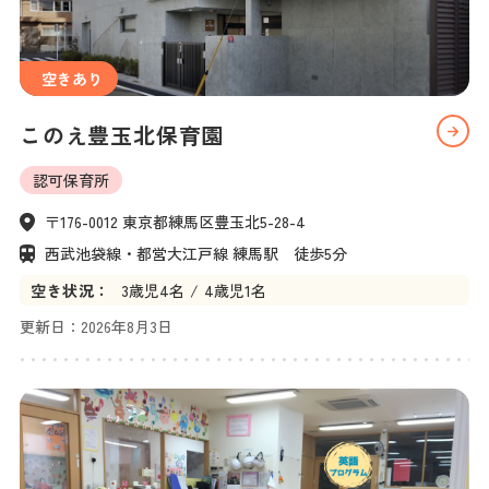
空きあり
このえ豊玉北保育園
認可保育所
〒176-0012 東京都練馬区豊玉北5-28-4
西武池袋線・都営大江戸線 練馬駅　徒歩5分
空き状況：
3
歳児
4名
4
歳児
1名
更新日：
2026年8月3日