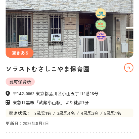
空きあり
ソラストむさしこやま保育園
認可保育所
〒142-0062 東京都品川区小山五丁目9番16号
東急目黒線「武蔵小山駅」より徒歩7分
空き状況：
2
歳児
1名
3
歳児
4名
4
歳児
3名
5
歳児
1名
更新日：
2026年8月3日