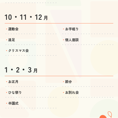
10・11・12
月
運動会
お芋堀り
遠足
個人面談
クリスマス会
1・2・3
月
お正月
節分
ひな祭り
お別れ会
卒園式