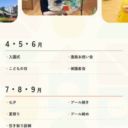
4・5・6
月
入園式
進級お祝い会
こどもの日
保護者会
7・8・9
月
七夕
プール開き
夏祭り
プール締め
引き取り訓練