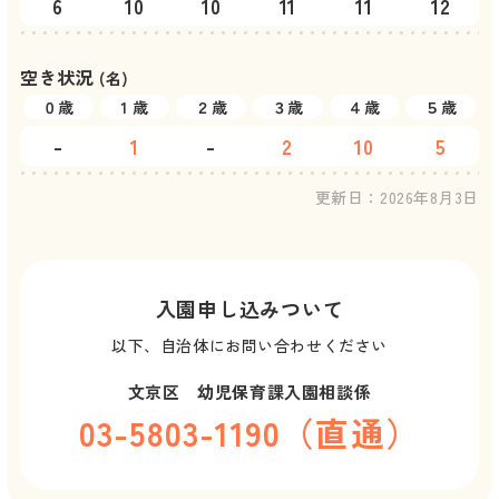
6
10
10
11
11
12
空き状況
(名)
０歳
1 歳
２歳
３歳
４歳
５歳
-
1
-
2
10
5
更新日：
2026年8月3日
入園申し込みついて
以下、自治体にお問い合わせください
文京区 幼児保育課入園相談係
03-5803-1190（直通）