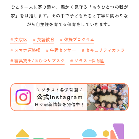
中途採用
ひとり一人に寄り添い、温かく見守る「もうひとつの我が
家」を目指します。その中で子どもたちと丁寧に関わりな
がら自主性を育てる保育をしていきます。
保育園を探す
#
文京区
#
英語教育
#
体操プログラム
見学申し込み
#
スマホ連絡帳
#
午睡センサー
#
セキュリティカメラ
#
寝具貸出/おむつサブスク
#
ソラスト保育園
\ ソラスト各保育園 /
公式Instagram
日々最新情報を発信中！