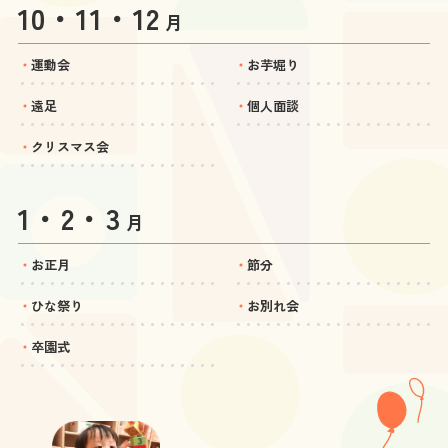
10・11・12
月
運動会
お芋堀り
遠足
個人面談
クリスマス会
1・2・3
月
お正月
節分
ひな祭り
お別れ会
卒園式