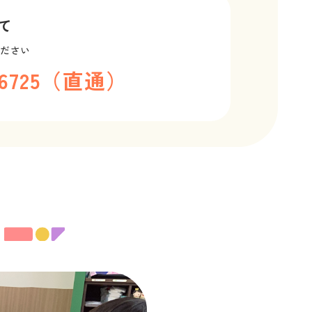
て
ください
2-6725（直通）