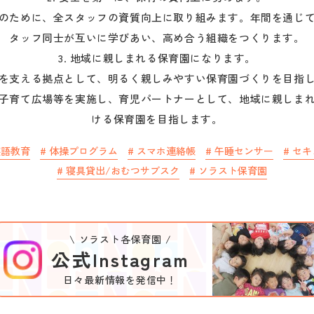
のために、全スタッフの資質向上に取り組みます。年間を通じ
タッフ同士が互いに学びあい、高め合う組織をつくります。

3. 地域に親しまれる保育園になります。

を支える拠点として、明るく親しみやすい保育園づくりを目指
子育て広場等を実施し、育児パートナーとして、地域に親しま
ける保育園を目指します。
英語教育
#
体操プログラム
#
スマホ連絡帳
#
午睡センサー
#
セキ
#
寝具貸出/おむつサブスク
#
ソラスト保育園
\ ソラスト各保育園 /
公式Instagram
日々最新情報を発信中！