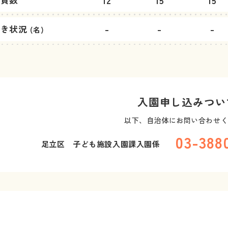
12
15
15
-
-
-
空き状況
(名)
入園申し込みつい
以下、自治体にお問い合わせ
03-38
足立区 子ども施設入園課入園係