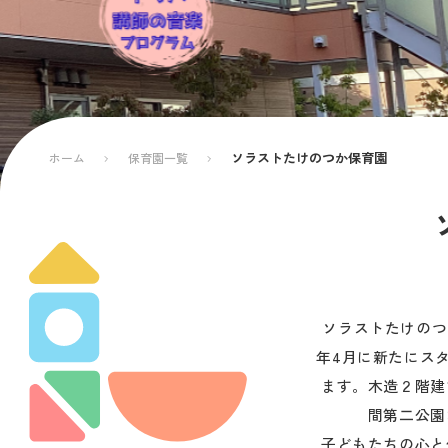
ソラストたけのつか保育園
ホーム
保育園一覧
ソラストたけのつ
年4月に新たにス
ます。木造２階建
間第二公園
子どもたちの心と