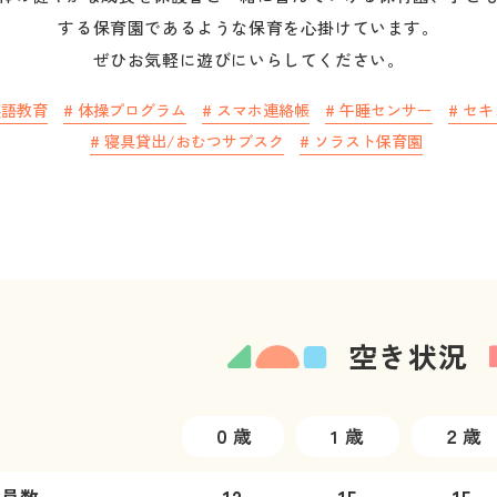
する保育園であるような保育を心掛けています。

ぜひお気軽に遊びにいらしてください。
英語教育
#
体操プログラム
#
スマホ連絡帳
#
午睡センサー
#
セキ
#
寝具貸出/おむつサブスク
#
ソラスト保育園
空き状況
０歳
1 歳
２歳
定員数