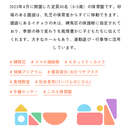
中途採用
2023年4月に開園した定員60名（0-5歳）の保育園です。砂
場のある園庭は、乳児の保育室からすぐに移動できます。
園庭にあるイチョウの木は、練馬区の保護樹に指定されて
保育園を探す
おり、季節の移り変わりを風情豊かに子どもたちに伝えて
くれます。大きなホールもあり、運動遊び・行事等に活用
見学申し込み
しています。
#
練馬区
#
スマホ連絡帳
#
セキュリティカメラ
#
体操プログラム
#
寝具貸出/おむつサブスク
#
表現教室
#
社会見学(けいけんのじかん)
#
午睡センサー
#
このえ保育園