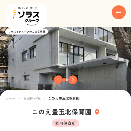
ソラストグループのこども事業
ホーム
ブランド紹介
保育園一覧
お知らせ
ホーム
保育園一覧
このえ豊玉北保育園
お役立ち情報
このえ豊玉北保育園
新卒採用
認可保育所